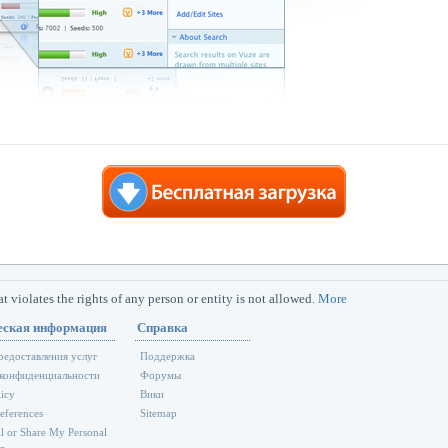
iolates the rights of any person or entity is not allowed.
More
ская информация
Справка
редоставления услуг
Поддержка
конфиденциальности
Форумы
icy
Вики
eferences
Sitemap
l or Share My Personal