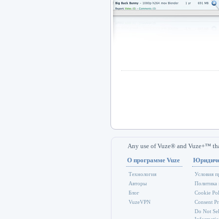
Any use of Vuze® and Vuze+™ that v
О программе Vuze
Юридиче
Технология
Условия п
Авторы
Политика 
Блог
Cookie Pol
VuzeVPN
Consent Pr
Do Not Sel