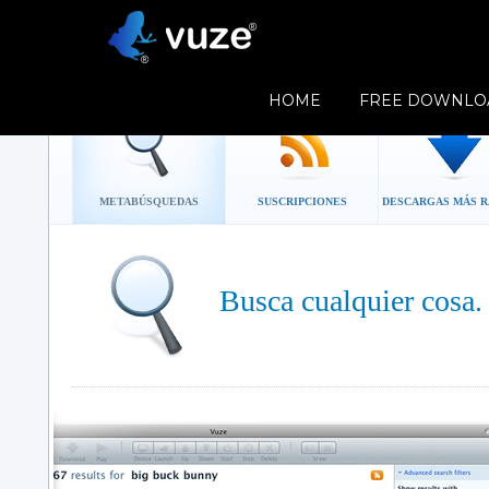
Funciones de Vuze
Funciones de Vuze Plus
Compar
BUSCAR
HOME
FREE DOWNLO
METABÚSQUEDAS
SUSCRIPCIONES
DESCARGAS MÁS R
Busca cualquier cosa.